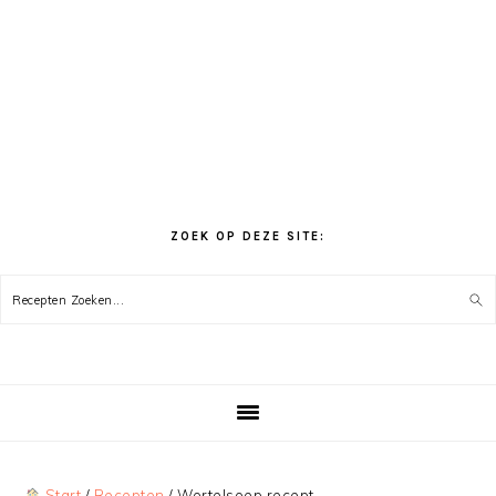
ZOEK OP DEZE SITE:
Recepten
Zoeken...
Start
/
Recepten
/
Wortelsoep recept