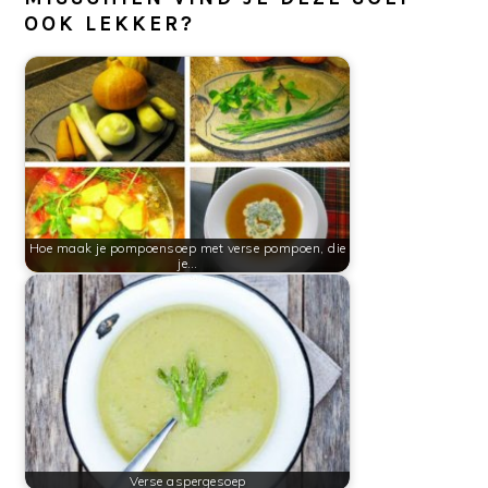
OOK LEKKER?
Hoe maak je pompoensoep met verse pompoen, die
je…
Verse aspergesoep