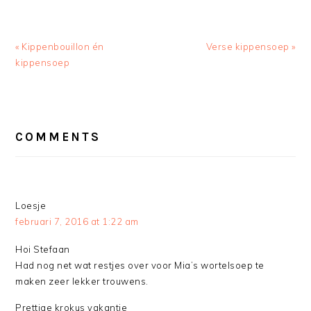
Previous
Next
« Kippenbouillon én
Verse kippensoep »
Post:
Post:
kippensoep
READER
INTERACTIONS
COMMENTS
Loesje
februari 7, 2016 at 1:22 am
Hoi Stefaan
Had nog net wat restjes over voor Mia’s wortelsoep te
maken zeer lekker trouwens.
Prettige krokus vakantie