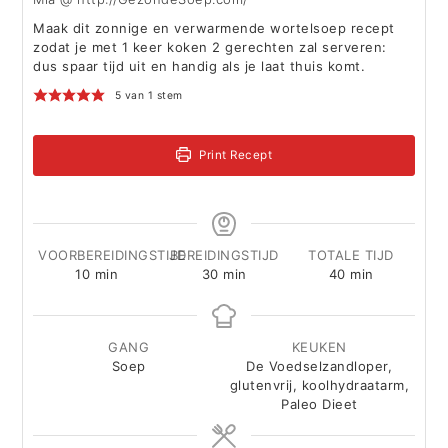
Maak dit zonnige en verwarmende wortelsoep recept
zodat je met 1 keer koken 2 gerechten zal serveren:
dus spaar tijd uit en handig als je laat thuis komt.
5
van 1 stem
Print Recept
VOORBEREIDINGSTIJD
BEREIDINGSTIJD
TOTALE TIJD
minuten
minuten
minuten
10
min
30
min
40
min
GANG
KEUKEN
Soep
De Voedselzandloper,
glutenvrij, koolhydraatarm,
Paleo Dieet