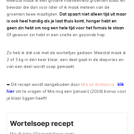
Meestal maak ik een grotere hoeveelheid groenten klaar en
bewaar die dan voor later of ik maak meteen van de
groenten twee maaltijden.
Dat spaart niet alleen tijd uit maar
is ook heel handig als je laat thuis komt, honger hebt en
geen zin hebt om nog een hele tijd voor het fornuis te staan
.
Of gewoon zin hebt in een snelle en gezonde hap.
Zo heb ik dat ook met de worteltjes gedaan. Meestal maak ik
2 of 3 kg in één keer klaar, een deel gaat in de diepvries en
van een deel wordt soep gemaakt.
➥ Dit recept wordt aangeboden door
Mia uit Andalucia
:
klik
hier
om te vragen of Mia nog een (januari) (2016) bonus voor
je klaar liggen heeft!
Wortelsoep recept
Mia @ http://GezondeSoep.com/