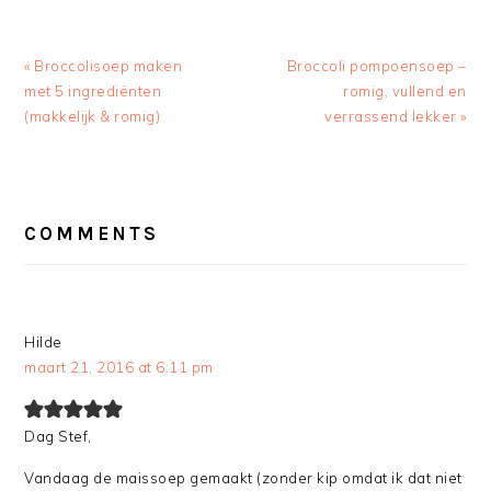
Previous
Next
« Broccolisoep maken
Broccoli pompoensoep –
Post:
Post:
met 5 ingrediënten
romig, vullend en
(makkelijk & romig)
verrassend lekker »
READER
INTERACTIONS
COMMENTS
Hilde
maart 21, 2016 at 6:11 pm
Dag Stef,
Vandaag de maissoep gemaakt (zonder kip omdat ik dat niet