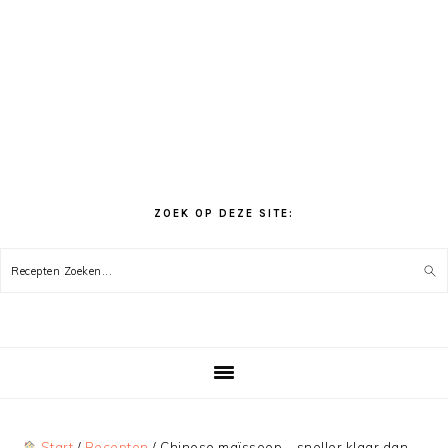
ZOEK OP DEZE SITE:
Recepten
Zoeken...
Start
/
Recepten
/
Chinese maïssoep – sneller klaar dan