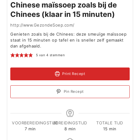
Chinese maïssoep zoals bij de
Chinees (klaar in 15 minuten)
http://www.GezondeSoep.com/
Genieten zoals bij de Chinees: deze smeuïge maïssoep
staat in 15 minuten op tafel en is sneller zelf gemaakt
dan afgehaald.
5
van
4
stemmen
Print Recept
Pin Recept
VOORBEREIDINGSTIJD
BEREIDINGSTIJD
TOTALE TIJD
minuten
minuten
minuten
7
min
8
min
15
min