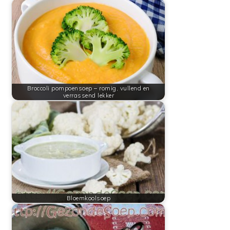
Broccoli pompoensoep – romig, vullend en
verrassend lekker
Bloemkoolsoep