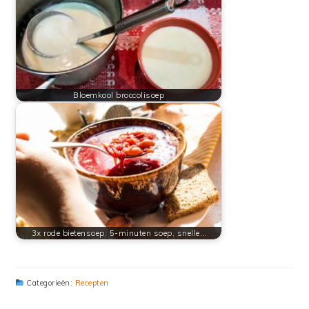
Bloemkool broccolisoep
3x rode bietensoep: 5-minuten soep, snelle…
Categorieën:
Recepten