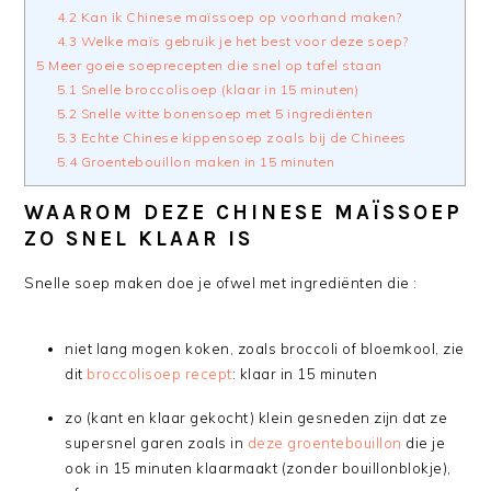
4.2
Kan ik Chinese maïssoep op voorhand maken?
4.3
Welke maïs gebruik je het best voor deze soep?
5
Meer goeie soeprecepten die snel op tafel staan
5.1
Snelle broccolisoep (klaar in 15 minuten)
5.2
Snelle witte bonensoep met 5 ingrediënten
5.3
Echte Chinese kippensoep zoals bij de Chinees
5.4
Groentebouillon maken in 15 minuten
WAAROM DEZE CHINESE MAÏSSOEP
ZO SNEL KLAAR IS
Snelle soep maken doe je ofwel met ingrediënten die :
niet lang mogen koken, zoals broccoli of bloemkool, zie
dit
broccolisoep recept
: klaar in 15 minuten
zo (kant en klaar gekocht) klein gesneden zijn dat ze
supersnel garen zoals in
deze groentebouillon
die je
ook in 15 minuten klaarmaakt (zonder bouillonblokje),