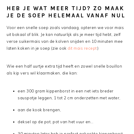
HEB JE WAT MEER TIJD? ZO MAAK
JE DE SOEP HELEMAAL VANAF NUL
Voor een snelle soep zoals vandaag, opteren we voor mais
uit bokaal of blik. Je kan natuurlijk als je meer tijd hebt, zelf
verse suikermais van de kolven snijden en 10 minuten mee
laten koken in je soep (zie ook
dit mais recept
)
Wie een half uurtje extra tijd heeft en zowel snelle bouillon
als kip vers wil klaarmaken, die kan:
een 300 gram kippenborst in een net iets breder
sauspotje leggen, 1 tot 2 cm onderzetten met water,
aan de kook brengen,
deksel op de pot, pot van het vuur en…
30 minuten later heb je perfect gekookte kippenborst