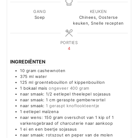
GANG
KEUKEN
Soep
Chinees, Oosterse
keuken, Snelle recepten
PORTIES
4
INGREDIËNTEN
10
gram
cashewnoten
375
ml
water
125
ml
groentebouillon of kippenbouillon
1
bokaal mais
ongeveer 400 gram
naar smaak: 1/2 eetlepel theelepel sojasaus
naar smaak: 1 cm geraspte gemberwortel
naar smaak:
1 geraspt knoflookteentje
1
eetlepel maïzena
naar wens: 150 gram overschot van 1 kip of 1
varkensgebraad of charcuterie naar aankoop
1
ei en een beetje sojasaus
naar smaak: rotszout en peper van de molen