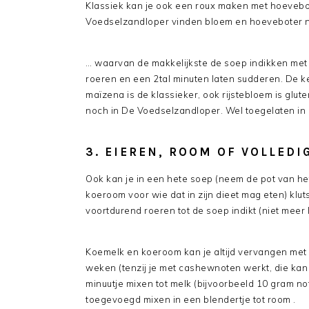
Klassiek kan je ook een roux maken met hoevebo
Voedselzandloper vinden bloem en hoeveboter ni
… waarvan de makkelijkste de soep indikken met
roeren en een 2tal minuten laten sudderen. De k
maïzena is de klassieker, ook rijstebloem is glute
noch in De Voedselzandloper. Wel toegelaten in 
3. EIEREN, ROOM OF VOLLEDI
Ook kan je in een hete soep (neem de pot van he
koeroom voor wie dat in zijn dieet mag eten) k
voortdurend roeren tot de soep indikt (niet meer 
Koemelk en koeroom kan je altijd vervangen met
weken (tenzij je met cashewnoten werkt, die ka
minuutje mixen tot melk (bijvoorbeeld 10 gram n
toegevoegd mixen in een blendertje tot room .