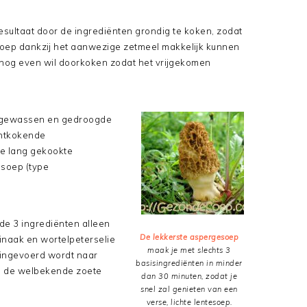
esultaat door de ingrediënten grondig te koken, zodat
soep dankzij het aanwezige zetmeel makkelijk kunnen
 nog even wil doorkoken zodat het vrijgekomen
telgewassen en gedroogde
chtkokende
te lang gekookte
 soep (type
nde 3 ingrediënten alleen
De lekkerste aspergesoep
inaak en wortelpeterselie
maak je met slechts 3
l ingevoerd wordt naar
basisingrediënten in minder
en de welbekende zoete
dan 30 minuten, zodat je
snel zal genieten van een
verse, lichte lentesoep.