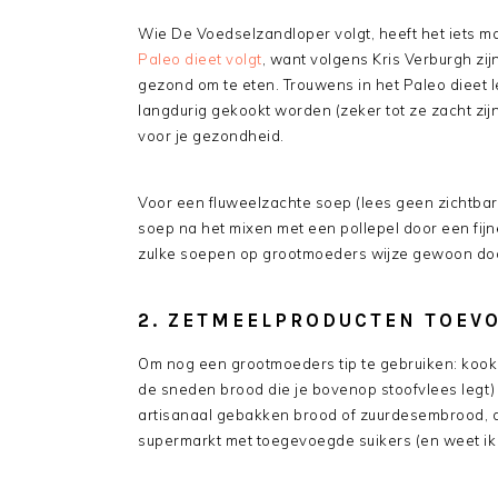
Wie De Voedselzandloper volgt, heeft het iets m
Paleo dieet volgt
, want volgens Kris Verburgh zij
gezond om te eten. Trouwens in het Paleo dieet 
langdurig gekookt worden (zeker tot ze zacht zijn
voor je gezondheid.
Voor een fluweelzachte soep (lees geen zichtbare
soep na het mixen met een pollepel door een fijne
zulke soepen op grootmoeders wijze gewoon doo
2. ZETMEELPRODUCTEN TOEV
Om nog een grootmoeders tip te gebruiken: koo
de sneden brood die je bovenop stoofvlees legt) 
artisanaal gebakken brood of zuurdesembrood, du
supermarkt met toegevoegde suikers (en weet ik