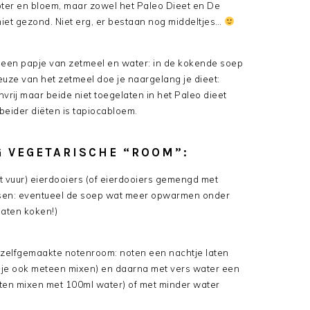
ter en bloem, maar zowel het Paleo Dieet en De
et gezond. Niet erg, er bestaan nog middeltjes…
 een papje van zetmeel en water: in de kokende soep
euze van het zetmeel doe je naargelang je dieet:
nvrij maar beide niet toegelaten in het Paleo dieet
beider diëten is tapiocabloem.
G VEGETARISCHE “ROOM”:
t vuur) eierdooiers (of eierdooiers gemengd met
lutsen: eventueel de soep wat meer opwarmen onder
laten koken!)
 zelfgemaakte notenroom: noten een nachtje laten
n je ook meteen mixen) en daarna met vers water een
oten mixen met 100ml water) of met minder water