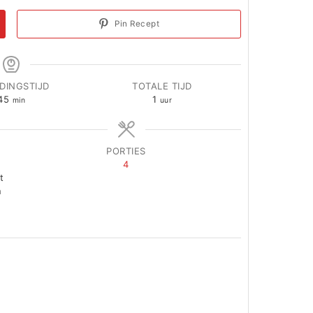
Pin Recept
IDINGSTIJD
TOTALE TIJD
minuten
uur
45
1
min
uur
PORTIES
4
t
n