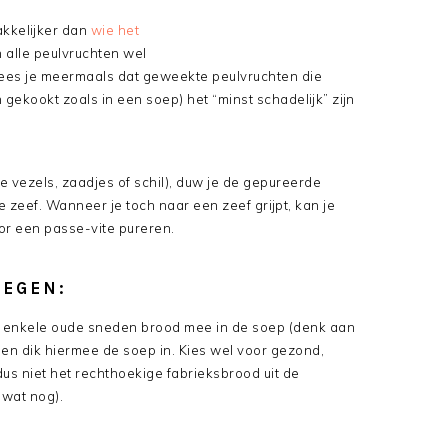
akkelijker dan
wie het
n alle peulvruchten wel
lees je meermaals dat geweekte peulvruchten die
 gekookt zoals in een soep) het “minst schadelijk” zijn
 vezels, zaadjes of schil), duw je de gepureerde
 zeef. Wanneer je toch naar een zeef grijpt, kan je
r een passe-vite pureren.
OEGEN:
k enkele oude sneden brood mee in de soep (denk aan
en dik hiermee de soep in. Kies wel voor gezond,
s niet het rechthoekige fabrieksbrood uit de
 wat nog).