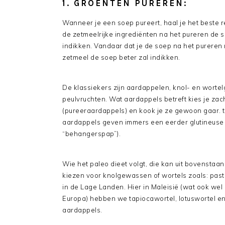
1. GROENTEN PUREREN:
Wanneer je een soep pureert, haal je het beste r
de zetmeelrijke ingrediënten na het pureren de 
indikken. Vandaar dat je de soep na het pureren
zetmeel de soep beter zal indikken.
De klassiekers zijn aardappelen, knol- en wor
peulvruchten. Wat aardappels betreft kies je za
(pureeraardappels) en kook je ze gewoon gaar. 
aardappels geven immers een eerder glutineuse
“behangerspap”).
Wie het paleo dieet volgt, die kan uit bovenstaa
kiezen voor knolgewassen of wortels zoals: past
in de Lage Landen. Hier in Maleisië (wat ook we
Europa) hebben we tapiocawortel, lotuswortel 
aardappels.