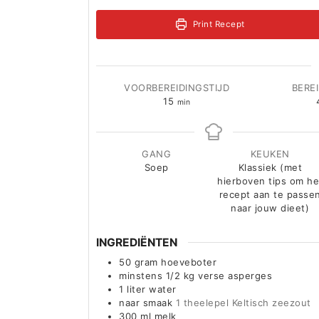
Print Recept
VOORBEREIDINGSTIJD
BERE
minuten
15
min
GANG
KEUKEN
Soep
Klassiek (met
hierboven tips om he
recept aan te passe
naar jouw dieet)
INGREDIËNTEN
50
gram
hoeveboter
minstens 1/2 kg verse asperges
1
liter
water
naar smaak
1 theelepel Keltisch zeezout
300
ml
melk