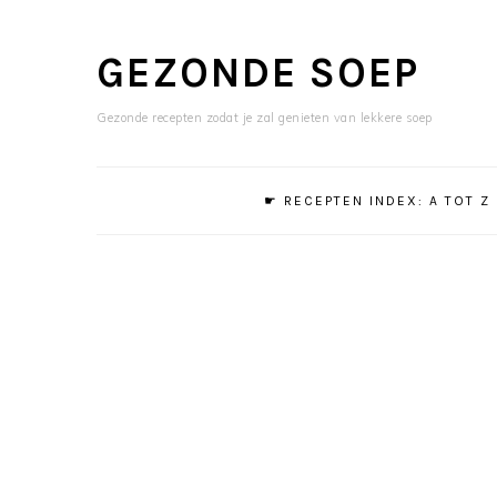
Skip
Skip
to
to
GEZONDE SOEP
content
primary
sidebar
Gezonde recepten zodat je zal genieten van lekkere soep
☛ RECEPTEN INDEX: A TOT Z